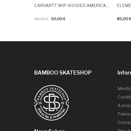
CARHARTT WIP HOODED AMERICAN SCRIPT SWEAT Porphyry
ELEMEN
99,00 €
50,00 €
85,00 
BAMBOO SKATESHOP
Info
Mentio
Condit
A prop
Paieme
Conta
Plan du