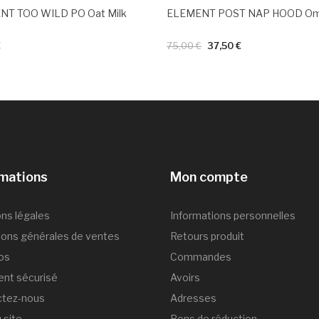
T TOO WILD PO Oat Milk
€
75,00 €
37,50 €
rmations
Mon compte
ns légales
Informations personnelles
ions générales de ventes
Retours produit
os
Commandes
nt sécurisé
Avoirs
ctez-nous
Adresses
 site
Bons de réduction