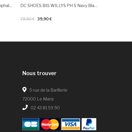
ELEMENT POST NAP HOOD Omphalodes
DC SHOES BIG WILLYS PH S Navy Blazer
79,90 €
39,90 €
89,00 €
Nous trouver
5 rue de la Barillerie
72000 Le Mans
02 43 81 59 90