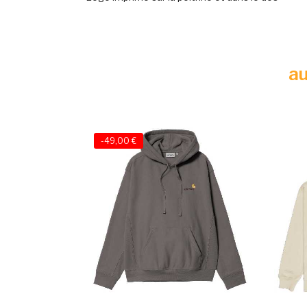
au
-49,00 €