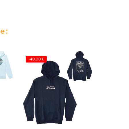
e :
-40,00 €