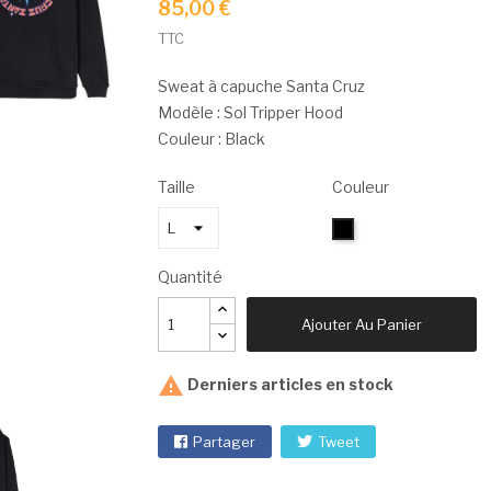
85,00 €
TTC
Sweat à capuche Santa Cruz
Modèle : Sol Tripper Hood
Couleur : Black
Taille
Couleur
Noir
Quantité
Ajouter Au Panier

Derniers articles en stock
Partager
Tweet