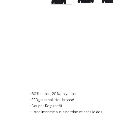
• 80% coton, 20% polyester
• 330gsm molleton brossé
• Coupe : Regular fit
• Logo imprimé sur la poitrine et dans le dos