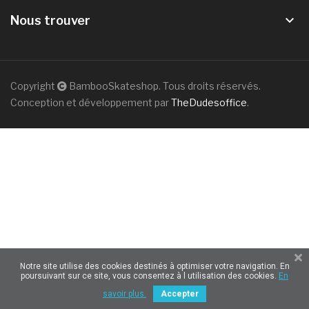
keyboard_arrow_down
Nous trouver
Copyright
BambooSkateshop. Tous droits réservés.
Conception et développement par
TheDudesoffice
.
Notre site utilise des cookies destinés à optimiser votre navigation. En
poursuivant sur ce site, vous consentez à l utilisation des cookies.
En
savoir plus.
Accepter