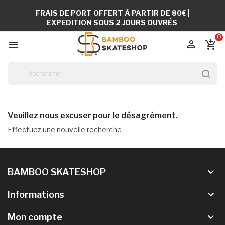
FRAIS DE PORT OFFERT À PARTIR DE 80€ |
EXPEDITION SOUS 2 JOURS OUVRÉS
0


add_shopping_cart
Veuillez nous excuser pour le désagrément.
Effectuez une nouvelle recherche
keyboard_arrow_down
BAMBOO SKATESHOP
keyboard_arrow_down
Informations
keyboard_arrow_down
Mon compte