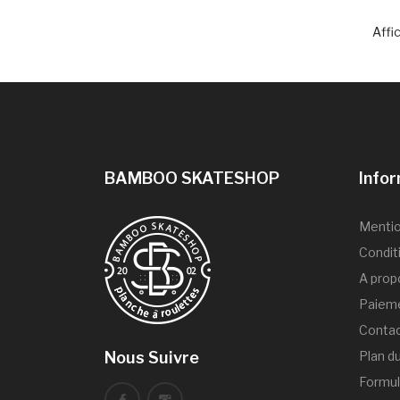
Affi
BAMBOO SKATESHOP
Info
Mentio
Condit
A prop
Paieme
Conta
Nous Suivre
Plan du
Formul