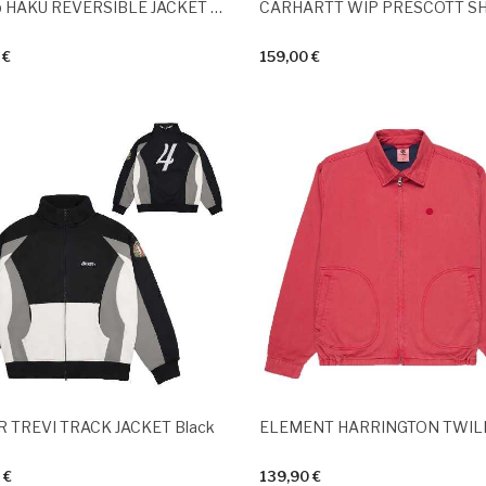
Ripndip HAKU REVERSIBLE JACKET Off White Navy
 €
159,00 €
R TREVI TRACK JACKET Black
 €
139,90 €