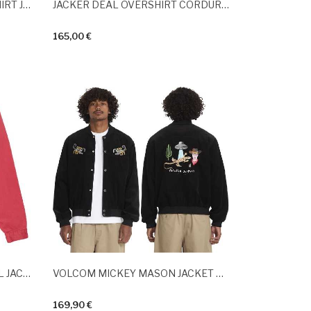
CARHARTT WIP PRESCOTT SHIRT JAC String Leather...
JACKER DEAL OVERSHIRT CORDUROY Black
165,00 €
ELEMENT HARRINGTON TWILL JACKET Cardinal
VOLCOM MICKEY MASON JACKET Black
169,90 €