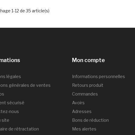
chage 1-12 de 35 article(s)
rmations
Mon compte
ns légales
Informations personnelles
ions générales de ventes
Retours produit
os
Commandes
nt sécurisé
Avoirs
ctez-nous
Adresses
 site
Bons de réduction
aire de rétractation
Mes alertes