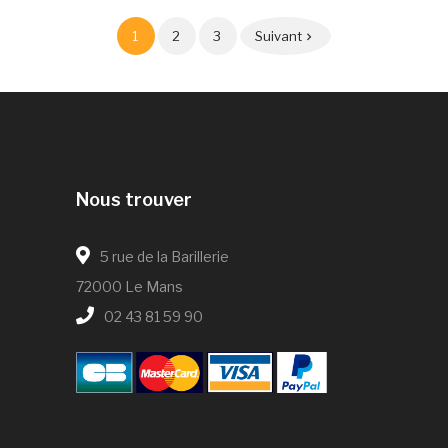
1
2
3
Suivant

Nous trouver
5 rue de la Barillerie
72000 Le Mans
02 43 81 59 90