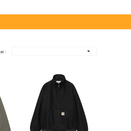

ar :