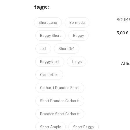
tags :
SOUR 
Short Long
Bermuda
5,00 €
Baggy Short
Baggy
Jort
Short 3/4
Baggyshort
Tongs
Affic
Claquettes
Carhartt Brandon Short
Short Brandon Carhartt
Brandon Short Carhartt
Short Ample
Short Baggy