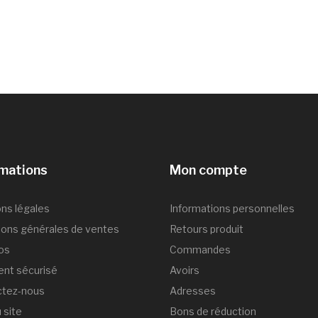
rmations
Mon compte
ns légales
Informations personnelles
ions générales de ventes
Retours produit
os
Commandes
nt sécurisé
Avoirs
ctez-nous
Adresses
 site
Bons de réduction