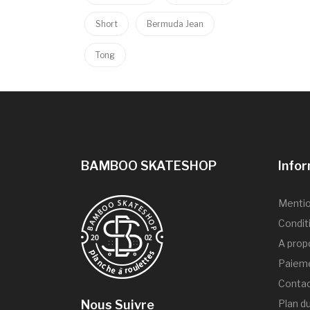
Short
Bermuda Jean
Tong
BAMBOO SKATESHOP
Info
Mentio
Condit
A prop
Paieme
Conta
Nous Suivre
Plan du