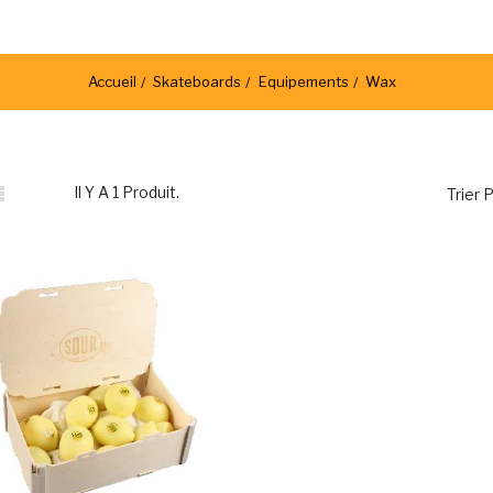
Accueil
Skateboards
Equipements
Wax

Il Y A 1 Produit.
Trier P