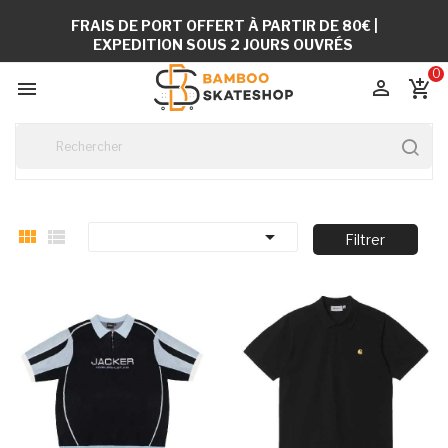
FRAIS DE PORT OFFERT À PARTIR DE 80€ |
EXPEDITION SOUS 2 JOURS OUVRÉS
0


add_shopping_cart



Filtrer