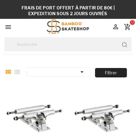
FRAIS DE PORT OFFERT À PARTIR DE 80€ |
EXPEDITION SOUS 2 JOURS OUVRÉS
0


add_shopping_cart



Filtrer