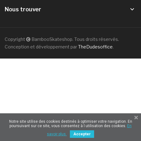
keyboard_arrow_down
Nous trouver
Copyright
BambooSkateshop. Tous droits réservés.
Conception et développement par
TheDudesoffice
.
Notre site utilise des cookies destinés à optimiser votre navigation. En
poursuivant sur ce site, vous consentez à l utilisation des cookies.
En
savoir plus.
Accepter