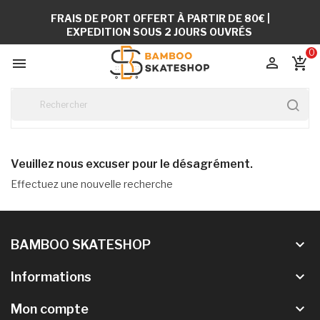
FRAIS DE PORT OFFERT À PARTIR DE 80€ |
EXPEDITION SOUS 2 JOURS OUVRÉS
0


add_shopping_cart
Veuillez nous excuser pour le désagrément.
Effectuez une nouvelle recherche
keyboard_arrow_down
BAMBOO SKATESHOP
keyboard_arrow_down
Informations
keyboard_arrow_down
Mon compte